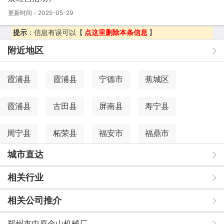
更新时间：2025-05-29
提示
：信息有误可以【
点这里删除本条信息
】
附近地区
霞浦县
霞浦县
宁德市
蕉城区
霞浦县
古田县
屏南县
寿宁县
周宁县
柘荣县
福安市
福鼎市
城市直达
相关行业
相关公司推介
郑州市中原金山机械厂